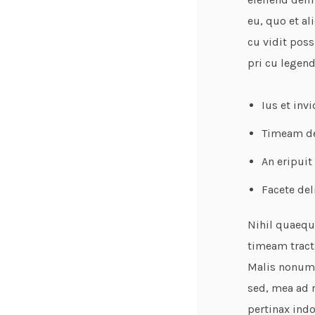
eu, quo et al
cu vidit poss
pri cu legen
Ius et inv
Timeam def
An eripuit
Facete del
Nihil quaeque
timeam tracta
Malis nonumy
sed, mea ad n
pertinax indo