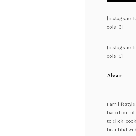
[instagram-
cols=3]
[instagram-
cols=3]
About
I am lifestyl
based out of 
to click, cook
beautiful web