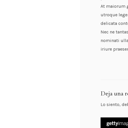
At maiorum gl
utroque lege
delicata cont
Nec ne tantas
nominati ulla
iriure praese
Deja una r
Lo siento, de