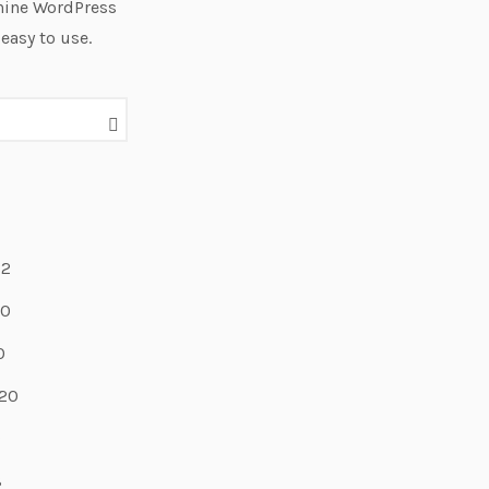
hine WordPress
 easy to use.
22
20
0
20
9
8