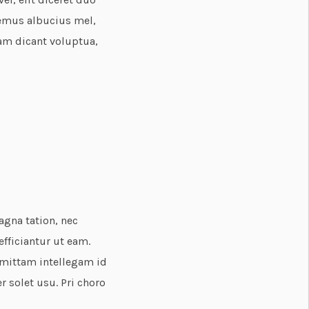
bemus albucius mel,
eam dicant voluptua,
agna tation, nec
fficiantur ut eam.
omittam intellegam id
r solet usu. Pri choro