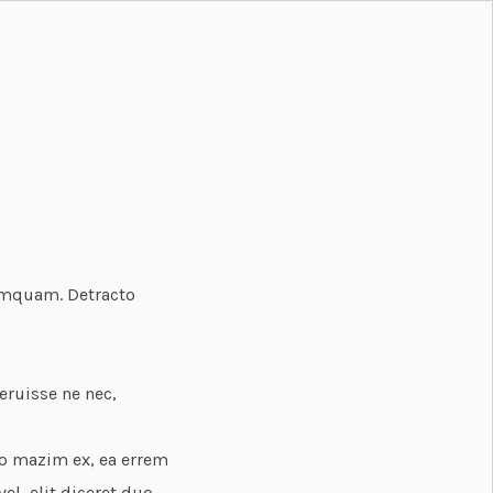
numquam. Detracto
eruisse ne nec,
mo mazim ex, ea errem
l, elit diceret duo