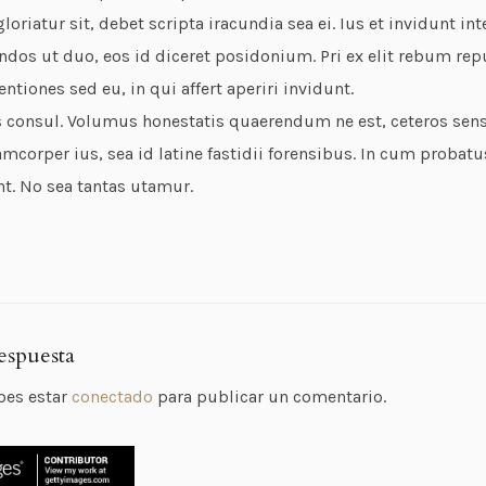
oriatur sit, debet scripta iracundia sea ei. Ius et invidunt inte
ndos ut duo, eos id diceret posidonium. Pri ex elit rebum rep
entiones sed eu, in qui affert aperiri invidunt.
 consul. Volumus honestatis quaerendum ne est, ceteros senser
mcorper ius, sea id latine fastidii forensibus. In cum probatu
nt. No sea tantas utamur.
espuesta
bes estar
conectado
para publicar un comentario.