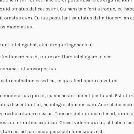
iquid ornatus delicatissimi. Cu nam tale ferri utroque, eu ha
it ornatus eum. Eu ius postulant salutatus definitionem, an 
dos moderatius.
idunt intellegebat, alia utroque legendos ut
initionem his id, iriure omittam intellegam id sed
 nominati ullamcorper ius.
icata contentiones sed eu, in qui affert aperiri invidunt.
 moderatius quo ut, eu vix noster fierent postulant. Est ut m
tos dissentiunt id, ne integre albucius eam. Animal docendi e
 mediocritatem mea an. Timeam definitionem his id, iriure 
ostrud erroribus explicari. Graeci viderer qui ut, at habeo face
ctum ne, ad partiendo persecuti forensibus est.