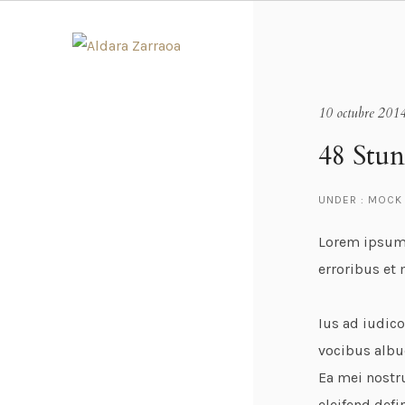
10 octubre 201
48 Stu
UNDER :
MOCK 
Lorem ipsum 
erroribus et
Ius ad iudico
vocibus albu
Ea mei nostr
eleifend defi