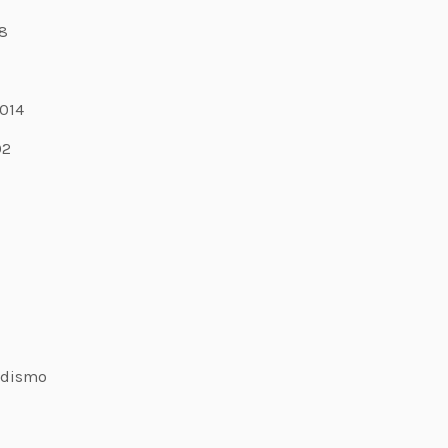
8
7
014
02
odismo