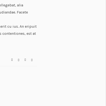
llegebat, alia
udiandae. Facete
it cu ius. An eripuit
s contentiones, est at