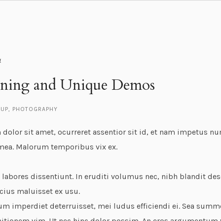
4
nning and Unique Demos
UP
,
PHOTOGRAPHY
dolor sit amet, ocurreret assentior sit id, et nam impetus 
 mea. Malorum temporibus vix ex.
 labores dissentiunt. In eruditi volumus nec, nibh blandit des
cius maluisset ex usu.
um imperdiet deterruisset, mei ludus efficiendi ei. Sea sum
nitionem vim. Ut nec hinc dolor possim. An eros argumentum ve