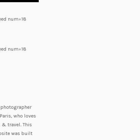
feed num=18
feed num=18
e photographer
Paris, who loves
 & travel. This
site was built