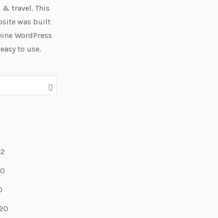
 & travel. This
site was built
hine WordPress
 easy to use.
22
20
0
20