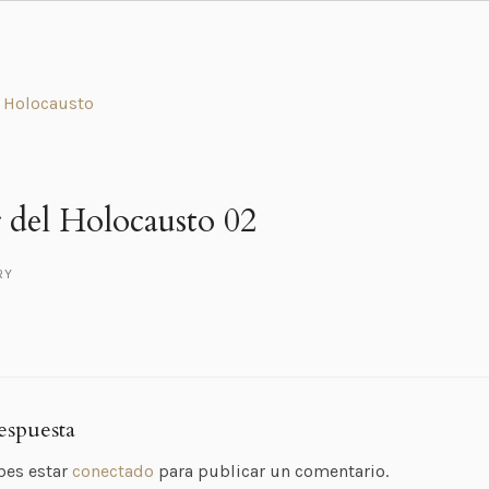
r del Holocausto 02
RY
espuesta
bes estar
conectado
para publicar un comentario.