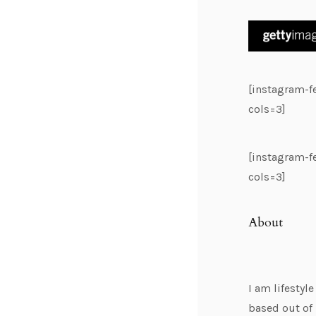
[instagram-
cols=3]
[instagram-
cols=3]
About
I am lifestyl
based out of 