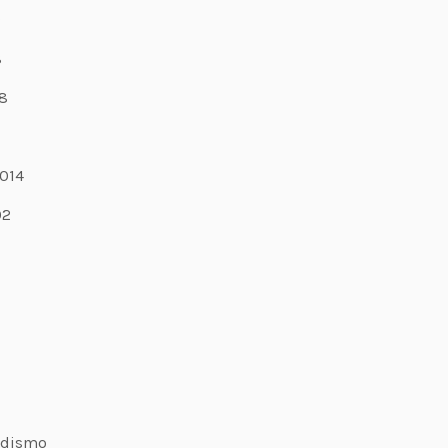
9
8
8
7
014
02
odismo