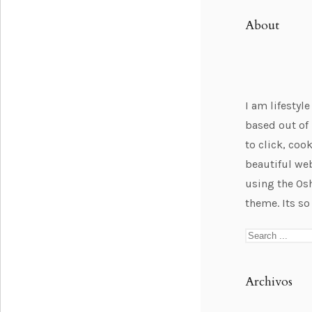
About
I am lifestyl
based out of 
to click, cook
beautiful web
using the Os
theme. Its so
Archivos