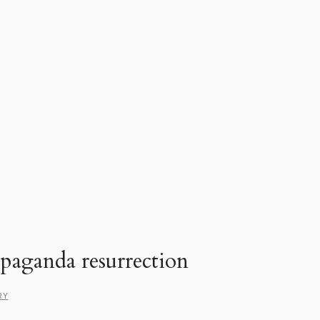
opaganda resurrection
RY