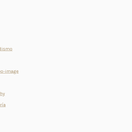
odismo
eo-image
hy
ría